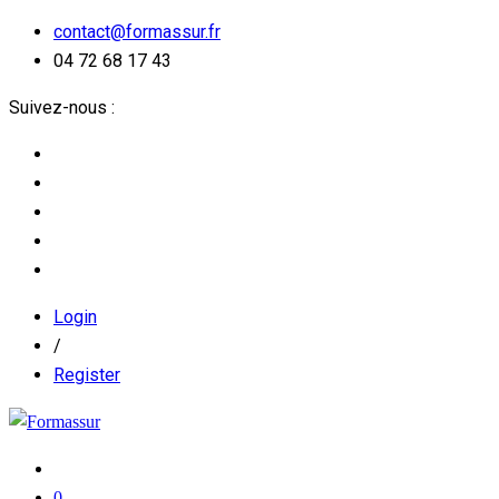
contact@formassur.fr
04 72 68 17 43
Suivez-nous :
Login
/
Register
0