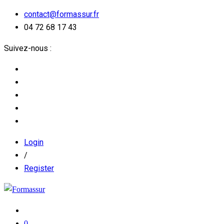
contact@formassur.fr
04 72 68 17 43
Suivez-nous :
Login
/
Register
0