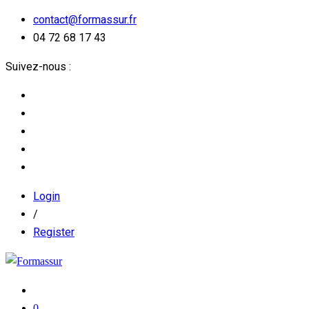
contact@formassur.fr
04 72 68 17 43
Suivez-nous :
Login
/
Register
0